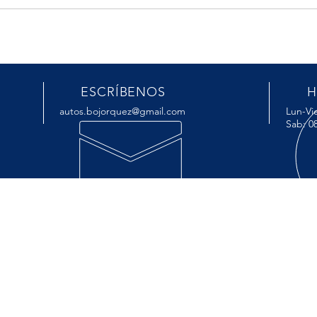
ESCRÍBENOS
H
autos.bojorquez@gmail.com
Lun-Vie
Sab: 0
SERVICIOS
VIS
- Mecánica general
- Revisión de aceite y frenos
- Servicios de reparación
- Servicio preventivo