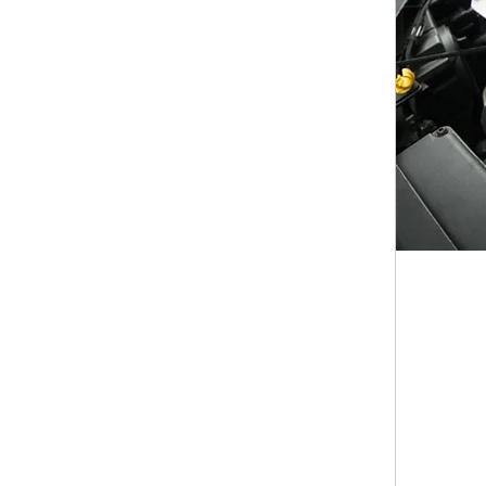
2,000
pesos
mexicanos