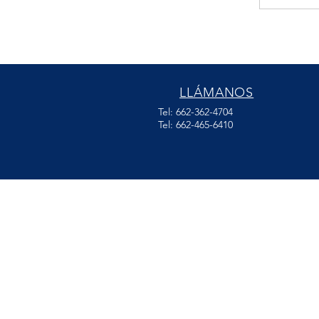
LLÁMANOS
Tel: 662-362-4704
Tel: 662-465-6410
MÁS DE 30 AÑOS
DE EXPERIENCIA
Tenemos mucha experiencia para
ofrecerte el mejor servicio