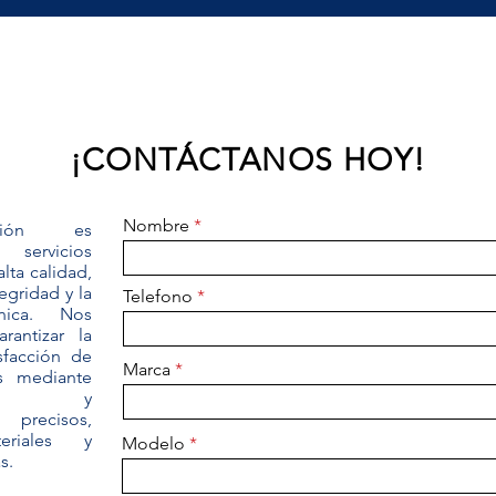
¡CONTÁCTANOS HOY!
Nombre
sión es
servicios
lta calidad,
egridad y la
Telefono
cnica. Nos
antizar la
sfacción de
Marca
es mediante
ones y
 precisos,
teriales y
Modelo
s.