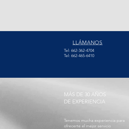
LLÁMANOS
Tel: 662-362-4704
Tel: 662-465-6410
MÁS DE 30 AÑOS
DE EXPERIENCIA
Tenemos mucha experiencia para
ofrecerte el mejor servicio