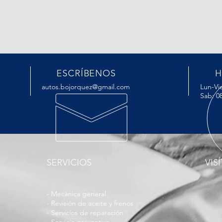
ESCRÍBENOS
H
autos.bojorquez@gmail.com
Lun-Vie
Sab: 0
SERVICIOS
VIS
- Mecánica general
- Revisión de aceite y frenos
- Servicios de reparación